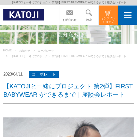
【KATOJIと一緒にプロジェクト 第2弾】FIRST BABYWEAR ができるまで｜座談会レポート
トップページ
オンライン
検索
お問合わせ
ショップ
カトージの商品
お知らせ
カトージについて
HOME
お知らせ
コーポレート
【KATOJIと一緒にプロジェクト 第2弾】FIRST BABYWEAR ができるまで｜座談会レポート
商品をご愛用の方へ
2023/04/11
コーポレート
【KATOJIと一緒にプロジェクト 第2弾】FIRST
よくあるご質問
BABYWEAR ができるまで｜座談会レポート
直営店のご案内
会社案内