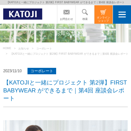
【KATOJIと一緒にプロジェクト 第2弾】FIRST BABYWEAR ができるまで｜第4回 座談会レポート
トップページ
オンライン
検索
お問合わせ
ショップ
カトージの商品
お知らせ
カトージについて
HOME
お知らせ
コーポレート
【KATOJIと一緒にプロジェクト 第2弾】FIRST BABYWEAR ができるまで｜第4回 座談会レポート
商品をご愛用の方へ
2023/11/10
コーポレート
【KATOJIと一緒にプロジェクト 第2弾】FIRST
よくあるご質問
BABYWEAR ができるまで｜第4回 座談会レポ
ート
直営店のご案内
会社案内