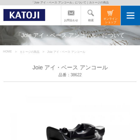
「Joie アイ・ベース アンコール」について｜カトージの商品
トップページ
オンライン
検索
お問合わせ
ショップ
カトージの商品
「Joie アイ・ベース アンコール」について
カトージについて
HOME
カトージの商品
Joie アイ・ベース アンコール
Joie アイ・ベース アンコール
商品をご愛用の方へ
品番：38622
よくあるご質問
直営店のご案内
会社案内