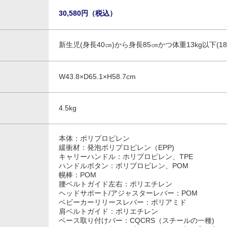
30,580円（税込）
新生児(身長40㎝)から身長85㎝かつ体重13kg以下(1
W43.8×D65.1×H58.7cm
4.5kg
本体：ポリプロピレン
緩衝材：発泡ポリプロピレン（EPP)
キャリーハンドル：ホリプロピレン、TPE
ハンドルボタン：ポリプロピレン、POM
幌棒：POM
腰ベルトガイド左右：ポリエチレン
ヘッドサポート/アジャスターレバー：POM
ベビーカーリリースレバー：ポリアミド
肩ベルトガイド：ポリエチレン
ベース取り付けバー：CQCRS（スチールの一種)