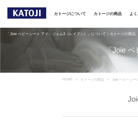
カトージについて
カトージの商品
よく
「Joie ベビーシート アイ・ジェム3（レイブン）」について｜カトージの商品
「Joie
HOME
カトージの商品
Joie ベビーシ
J