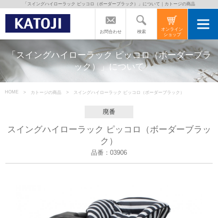
「スイングハイローラック ピッコロ（ボーダーブラック）」について｜カトージの商品
トップページ
オンライン
検索
お問合わせ
ショップ
カトージの商品
「スイングハイローラック ピッコロ（ボーダーブラ
ック）」について
カトージについて
HOME
カトージの商品
スイングハイローラック ピッコロ（ボーダーブラック）
商品をご愛用の方へ
廃番
スイングハイローラック ピッコロ（ボーダーブラッ
ク）
よくあるご質問
品番：03906
直営店のご案内
会社案内