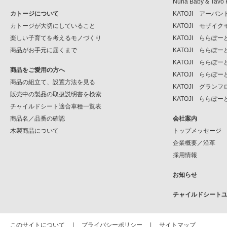
Nuna Baby & Tavo 
カトージについて
KATOJI アーバ
カトージが大切にしていること
KATOJI モザイ
楽しい子育てを考えるモノづくり
KATOJI ららぽ
商品がお手元に届くまで
KATOJI ららぽ
KATOJI ららぽー
商品をご愛用の方へ
KATOJI ららぽー
商品の組立て、設置方法を見る
KATOJI グラン
販売中の製品の取扱説明書を検索
KATOJI ららぽー
チャイルドシート適合車種一覧表
商品名／品番の確認
会社案内
木製商品について
トップメッセージ
企業概要／沿革
採用情報
お知らせ
チャイルドシート
このサイトについて
プライバシーポリシー
サイトマップ