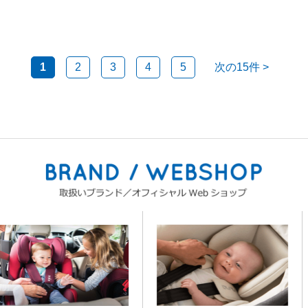
1
2
3
4
5
次の15件
>