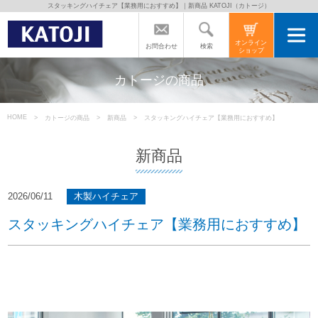
スタッキングハイチェア【業務用におすすめ】｜新商品 KATOJI（カトージ）
トップページ
オンライン
検索
お問合わせ
ショップ
カトージの商品
カトージの商品
カトージについて
HOME
カトージの商品
新商品
スタッキングハイチェア【業務用におすすめ】
新商品
商品をご愛用の方へ
2026/06/11
木製ハイチェア
よくあるご質問
スタッキングハイチェア【業務用におすすめ】
直営店のご案内
会社案内