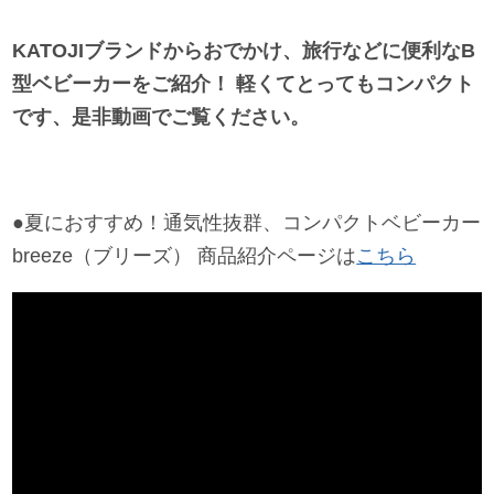
お問い合わせ
KATOJIブランドからおでかけ、旅行などに便利なB
型ベビーカーをご紹介！
軽くてとってもコンパクト
お知らせ
です、是非動画でご覧ください。
チャイルドシートユーザー登録
●夏におすすめ！通気性抜群、コンパクトベビーカー
breeze（ブリーズ） 商品紹介ページは
こちら
ママコラボ
KATOJI TV
このサイトについて
プライバシーポリシー