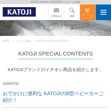
KATOJI SPECIAL CONTENTS｜カトージの商品
トップページ
オンライン
検索
お問合わせ
ショップ
カトージの商品
カトージの商品
カトージについて
HOME
KATOJI SPECIAL CONTENTS
カトージの商品
KATOJI SPECIAL CONTENTS
商品をご愛用の方へ
KATOJIブランドのイチオシ商品を紹介します。
よくあるご質問
2026/07/10
直営店のご案内
おでかけに便利な KATOJIのB型ベビーカーご
紹介！
会社案内