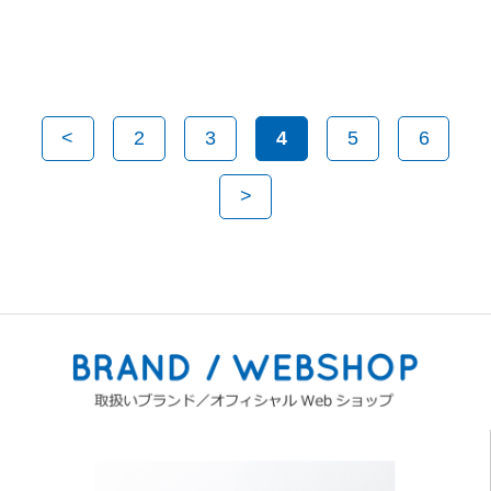
<
2
3
4
5
6
>