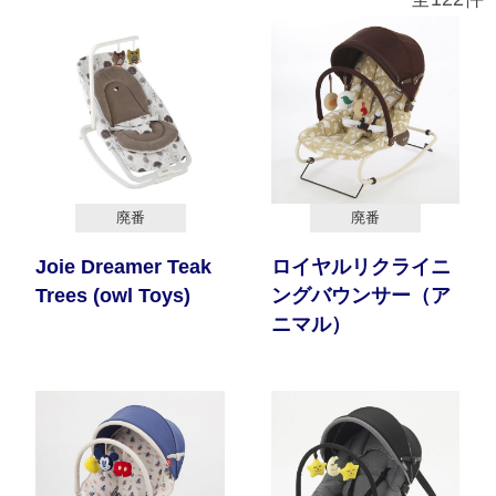
サイトマップ
オフィシャルFacebook
オフィシャルInstagram
廃番
廃番
Joie Dreamer Teak
ロイヤルリクライニ
× 閉じる
Trees (owl Toys)
ングバウンサー（ア
ニマル）