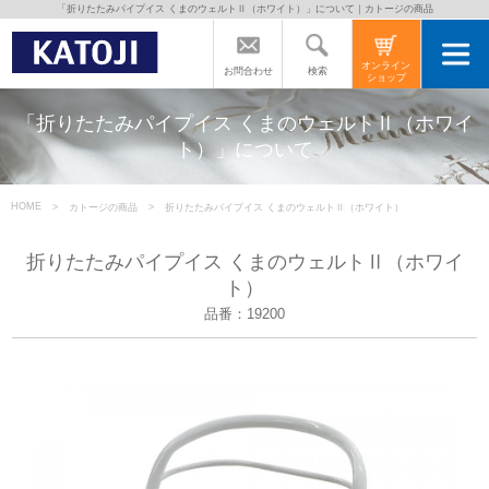
「折りたたみパイプイス くまのウェルトⅡ（ホワイト）」について｜カトージの商品
トップページ
オンライン
検索
お問合わせ
ショップ
カトージの商品
「折りたたみパイプイス くまのウェルトⅡ（ホワイ
ト）」について
カトージについて
HOME
カトージの商品
折りたたみパイプイス くまのウェルトⅡ（ホワイト）
商品をご愛用の方へ
折りたたみパイプイス くまのウェルトⅡ（ホワイ
ト）
品番：19200
よくあるご質問
直営店のご案内
会社案内