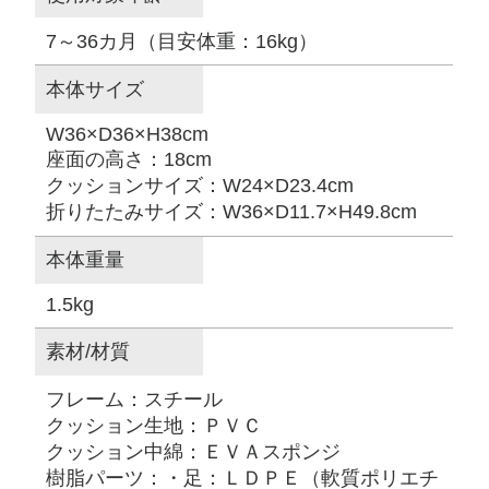
7～36カ月（目安体重：16kg）
本体サイズ
W36×D36×H38cm
座面の高さ：18cm
クッションサイズ：W24×D23.4cm
折りたたみサイズ：W36×D11.7×H49.8cm
本体重量
1.5kg
素材/材質
フレーム：スチール
クッション生地：ＰＶＣ
クッション中綿：ＥＶＡスポンジ
樹脂パーツ：・足：ＬＤＰＥ（軟質ポリエチ