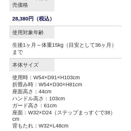
売価格
28,380円（税込）
使用対象年齢
生後1ヶ月～体重15kg（目安として36ヶ月）
まで
本体サイズ
使用時：W54×D91×H103cm
折畳み時：W54×D30×H81cm
座面高さ：44cm
ハンドル高さ：103cm
ガード高さ：61cm
座面：W32×D24（ステップまっすぐで38）
cm
背もたれ：W32×L48cm