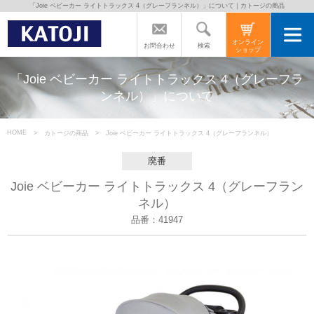
「Joie ベビーカー ライトトラックス 4（グレーフランネル）」について｜カトージの商品
トップページ
オンライン
検索
お問合わせ
ショップ
カトージの商品
「Joie ベビーカー ライトトラックス 4（グレーフラ
ンネル）」について
カトージについて
HOME
カトージの商品
Joie ベビーカー ライトトラックス 4（グレーフランネル）
商品をご愛用の方へ
廃番
Joie ベビーカー ライトトラックス 4（グレーフラン
ネル）
よくあるご質問
品番：41947
直営店のご案内
会社案内