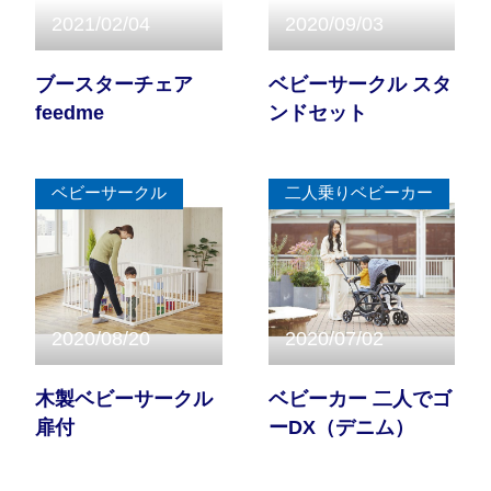
2021/02/04
2020/09/03
お問い合わせ
ブースターチェア
ベビーサークル スタ
feedme
ンドセット
お知らせ
チャイルドシートユーザー登録
ベビーサークル
二人乗りベビーカー
ママコラボ
KATOJI TV
2020/08/20
2020/07/02
このサイトについて
木製ベビーサークル
ベビーカー 二人でゴ
扉付
ーDX（デニム）
プライバシーポリシー