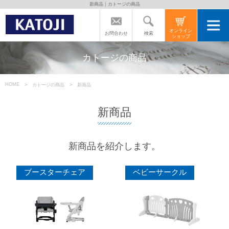
新商品｜カトージの商品
トップページ
オンライン
検索
お問合わせ
ショップ
カトージの商品
カトージの商品
カトージについて
HOME
カトージの商品
新商品
新商品
商品をご愛用の方へ
新商品を紹介します。
よくあるご質問
ブースターチェア
ベビーサークル
直営店のご案内
会社案内