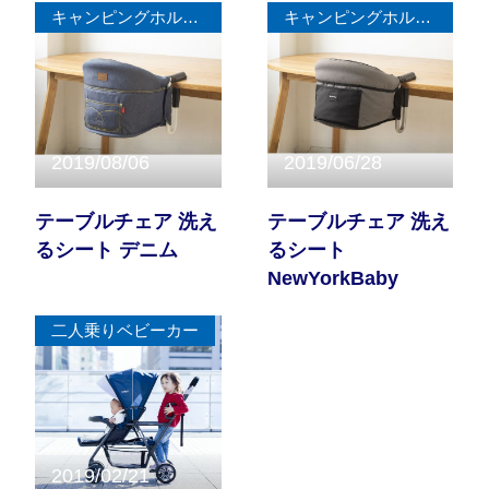
キャンピングホルダー
キャンピングホルダー
サイトマップ
オフィシャルFacebook
2019/08/06
2019/06/28
オフィシャルInstagram
テーブルチェア 洗え
テーブルチェア 洗え
るシート デニム
るシート
NewYorkBaby
× 閉じる
二人乗りベビーカー
2019/02/21