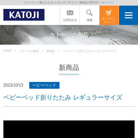
ベビーベッド折りたたみ レギュラーサイズ｜新商品 KATOJI（カトージ）
トップページ
オンライン
検索
お問合わせ
ショップ
カトージの商品
カトージの商品
カトージについて
HOME
カトージの商品
新商品
ベビーベッド折りたたみ レギュラーサイズ
新商品
商品をご愛用の方へ
2023/10/13
ベビーベッド
よくあるご質問
ベビーベッド折りたたみ レギュラーサイズ
直営店のご案内
会社案内