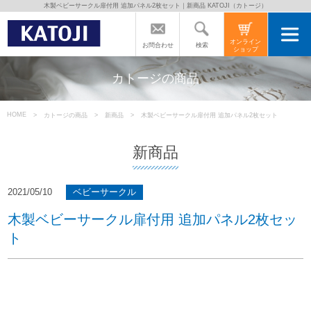
木製ベビーサークル扉付用 追加パネル2枚セット｜新商品 KATOJI（カトージ）
トップページ
オンライン
検索
お問合わせ
ショップ
カトージの商品
カトージの商品
カトージについて
HOME
カトージの商品
新商品
木製ベビーサークル扉付用 追加パネル2枚セット
新商品
商品をご愛用の方へ
2021/05/10
ベビーサークル
よくあるご質問
木製ベビーサークル扉付用 追加パネル2枚セッ
ト
直営店のご案内
会社案内