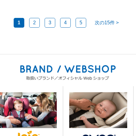
1
2
3
4
5
次の15件
>