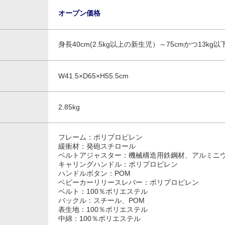
オープン価格
身長40cm(2.5kg以上の新生児）～75cmかつ13kg
W41.5×D65×H55.5cm
2.85kg
フレーム：ポリプロピレン
緩衝材：発砲スチロール
ベルトアジャスター：機械構造用鉄鋼材、アルミニ
キャリングハンドル：ポリプロピレン
ハンドルボタン：POM
ベビーカーリリースレバー：ポリプロピレン
ベルト：100％ポリエステル
バックル：スチール、POM
表生地：100％ポリエステル
中綿：100％ポリエステル