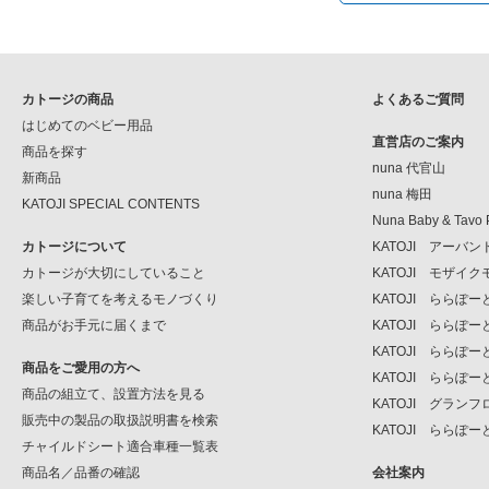
カトージの商品
よくあるご質問
はじめてのベビー用品
直営店のご案内
商品を探す
nuna 代官山
新商品
nuna 梅田
KATOJI SPECIAL CONTENTS
Nuna Baby & Tavo 
カトージについて
KATOJI アーバ
カトージが大切にしていること
KATOJI モザイ
楽しい子育てを考えるモノづくり
KATOJI ららぽ
商品がお手元に届くまで
KATOJI ららぽ
KATOJI ららぽー
商品をご愛用の方へ
KATOJI ららぽー
商品の組立て、設置方法を見る
KATOJI グラン
販売中の製品の取扱説明書を検索
KATOJI ららぽー
チャイルドシート適合車種一覧表
商品名／品番の確認
会社案内