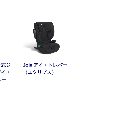
ク式ジ
Joie アイ・トレバー
アイ・
（エクリプス）
ェー