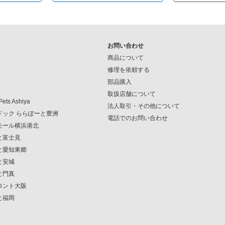
お問い合わせ
商品について
修理を依頼する
部品購入
取扱店舗について
Pets Ashiya
法人取引・その他について
ンドック ららぽーと豊洲
電話でのお問い合わせ
クモール横浜港北
ーと富士見
ーと愛知東郷
と安城
と門真
フロント大阪
と福岡