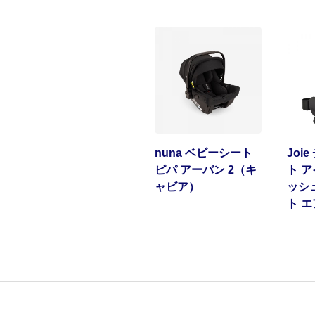
nuna ベビーシート
Joi
ピパ アーバン 2（キ
ト 
ャビア）
ッシ
ト 