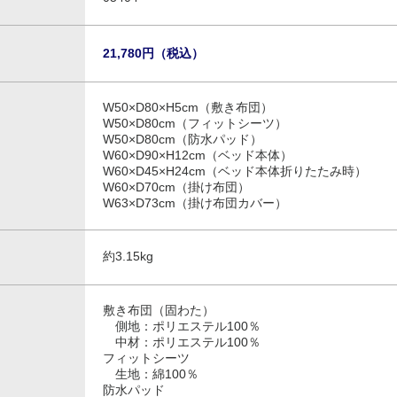
21,780円（税込）
W50×D80×H5cm（敷き布団）
W50×D80cm（フィットシーツ）
W50×D80cm（防水パッド）
W60×D90×H12cm（ベッド本体）
W60×D45×H24cm（ベッド本体折りたたみ時）
W60×D70cm（掛け布団）
W63×D73cm（掛け布団カバー）
約3.15kg
敷き布団（固わた）
側地：ポリエステル100％
中材：ポリエステル100％
フィットシーツ
生地：綿100％
防水パッド