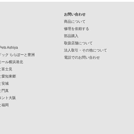
お問い合わせ
商品について
修理を依頼する
部品購入
取扱店舗について
Pets Ashiya
法人取引・その他について
ンドック ららぽーと豊洲
電話でのお問い合わせ
クモール横浜港北
ーと富士見
ーと愛知東郷
と安城
と門真
フロント大阪
と福岡