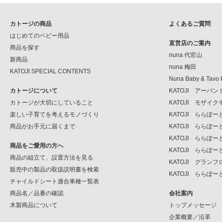
カトージの商品
よくあるご質問
はじめてのベビー用品
直営店のご案内
商品を探す
nuna 代官山
新商品
nuna 梅田
KATOJI SPECIAL CONTENTS
Nuna Baby & Tavo 
カトージについて
KATOJI アーバ
カトージが大切にしていること
KATOJI モザイ
楽しい子育てを考えるモノづくり
KATOJI ららぽ
商品がお手元に届くまで
KATOJI ららぽ
KATOJI ららぽー
商品をご愛用の方へ
KATOJI ららぽー
商品の組立て、設置方法を見る
KATOJI グラン
販売中の製品の取扱説明書を検索
KATOJI ららぽー
チャイルドシート適合車種一覧表
商品名／品番の確認
会社案内
木製商品について
トップメッセージ
企業概要／沿革