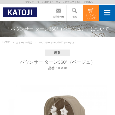
「バウンサー ターン360°（ベージュ）」について｜カトージの商品
トップページ
オンライン
検索
お問合わせ
ショップ
カトージの商品
「バウンサー ターン360°（ベージュ）」について
カトージについて
HOME
カトージの商品
バウンサー ターン360°（ベージュ）
廃番
商品をご愛用の方へ
バウンサー ターン360°（ベージュ）
品番：03418
よくあるご質問
直営店のご案内
会社案内