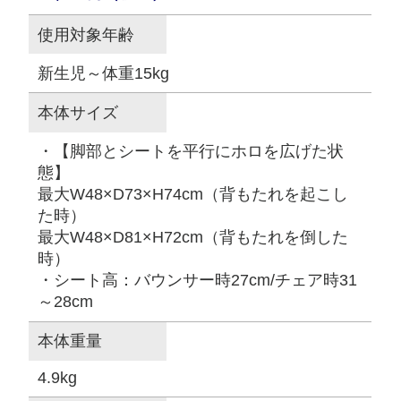
使用対象年齢
新生児～体重15kg
本体サイズ
・【脚部とシートを平行にホロを広げた状
態】
最大W48×D73×H74cm（背もたれを起こし
た時）
最大W48×D81×H72cm（背もたれを倒した
時）
・シート高：バウンサー時27cm/チェア時31
～28cm
本体重量
4.9kg