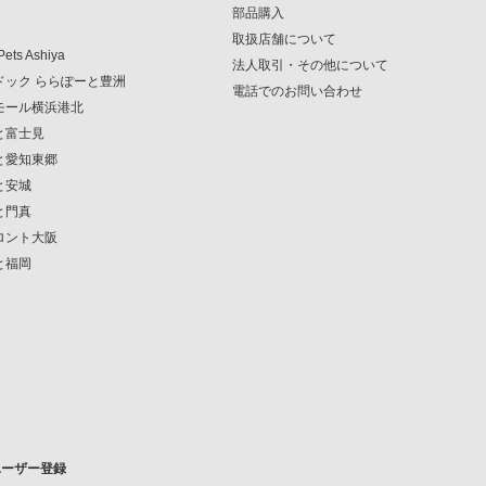
部品購入
取扱店舗について
Pets Ashiya
法人取引・その他について
ンドック ららぽーと豊洲
電話でのお問い合わせ
クモール横浜港北
ーと富士見
ーと愛知東郷
と安城
と門真
フロント大阪
と福岡
ユーザー登録