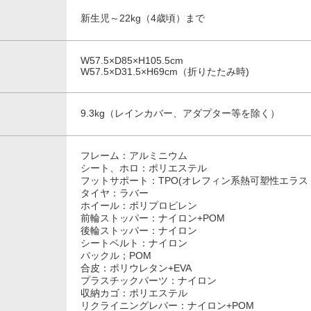
新生児～22kg（4歳頃）まで
W57.5×D85×H105.5cm
W57.5×D31.5×H69cm（折りたたみ時)
9.3kg（レインカバー、アダプター等を除く）
フレーム：アルミニウム
シート、ホロ：ポリエステル
フットサポート：TPO(オレフィン系熱可塑性エラス
タイヤ：ラバー
ホイール：ポリプロピレン
前輪ストッパー：ナイロン+POM
後輪ストッパー：ナイロン
シートベルト：ナイロン
バックル；POM
合皮：ポリウレタン+EVA
プラスチックパーツ：ナイロン
収納カゴ：ポリエステル
リクライニングレバー：ナイロン+POM