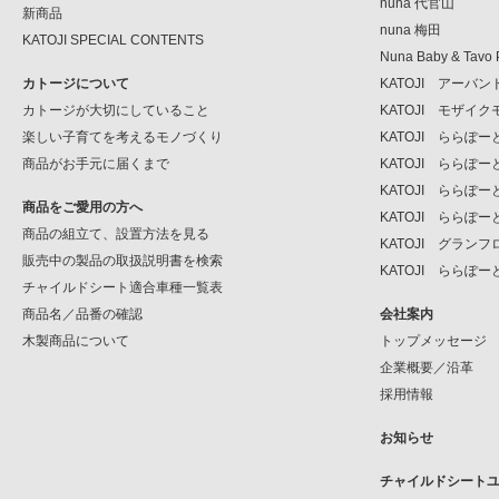
nuna 代官山
新商品
nuna 梅田
KATOJI SPECIAL CONTENTS
Nuna Baby & Tavo 
カトージについて
KATOJI アーバ
カトージが大切にしていること
KATOJI モザイ
楽しい子育てを考えるモノづくり
KATOJI ららぽ
商品がお手元に届くまで
KATOJI ららぽ
KATOJI ららぽー
商品をご愛用の方へ
KATOJI ららぽー
商品の組立て、設置方法を見る
KATOJI グラン
販売中の製品の取扱説明書を検索
KATOJI ららぽー
チャイルドシート適合車種一覧表
商品名／品番の確認
会社案内
木製商品について
トップメッセージ
企業概要／沿革
採用情報
お知らせ
チャイルドシート