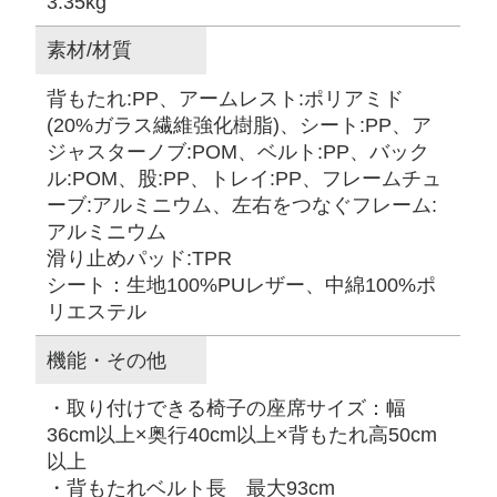
3.35kg
素材/材質
背もたれ:PP、アームレスト:ポリアミド
(20%ガラス繊維強化樹脂)、シート:PP、ア
ジャスターノブ:POM、ベルト:PP、バック
ル:POM、股:PP、トレイ:PP、フレームチュ
ーブ:アルミニウム、左右をつなぐフレーム:
アルミニウム
滑り止めパッド:TPR
シート：生地100%PUレザー、中綿100%ポ
リエステル
機能・その他
・取り付けできる椅子の座席サイズ：幅
36cm以上×奥行40cm以上×背もたれ高50cm
以上
・背もたれベルト長 最大93cm