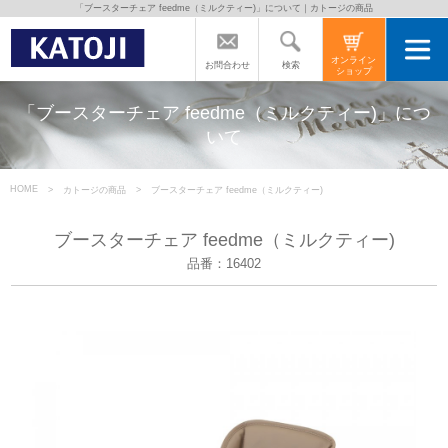
「ブースターチェア feedme（ミルクティー)」について｜カトージの商品
トップページ
オンライン
検索
お問合わせ
ショップ
カトージの商品
「ブースターチェア feedme（ミルクティー)」につ
いて
カトージについて
HOME
カトージの商品
ブースターチェア feedme（ミルクティー)
商品をご愛用の方へ
ブースターチェア feedme（ミルクティー)
品番：16402
よくあるご質問
直営店のご案内
会社案内