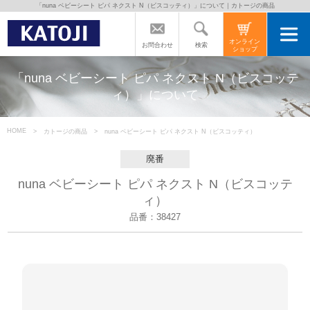
「nuna ベビーシート ピパ ネクスト N（ビスコッティ）」について｜カトージの商品
トップページ
オンライン
検索
お問合わせ
ショップ
カトージの商品
「nuna ベビーシート ピパ ネクスト N（ビスコッテ
ィ）」について
カトージについて
HOME
カトージの商品
nuna ベビーシート ピパ ネクスト N（ビスコッティ）
商品をご愛用の方へ
廃番
nuna ベビーシート ピパ ネクスト N（ビスコッテ
ィ）
よくあるご質問
品番：38427
直営店のご案内
会社案内