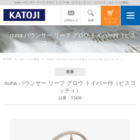
「nuna バウンサー リーフ グロウ トイバー付（ビスコッティ）」について｜カトージの商品
トップページ
オンライン
検索
お問合わせ
ショップ
カトージの商品
「nuna バウンサー リーフ グロウ トイバー付（ビス
コッティ）」について
カトージについて
HOME
カトージの商品
nuna バウンサー リーフ グロウ トイバー付（ビスコッティ）
商品をご愛用の方へ
廃番
nuna バウンサー リーフ グロウ トイバー付（ビスコ
ッティ）
よくあるご質問
品番：03406
直営店のご案内
会社案内