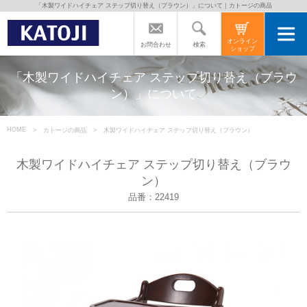
「木製ワイドハイチェア ステップ切り替え（ブラウン）」について｜カトージの商品
トップページ
オンライン
検索
お問合わせ
ショップ
カトージの商品
「木製ワイドハイチェア ステップ切り替え（ブラウ
ン）」について
カトージについて
HOME
カトージの商品
木製ワイドハイチェア ステップ切り替え（ブラウン）
商品をご愛用の方へ
木製ワイドハイチェア ステップ切り替え（ブラウ
ン）
品番：22419
よくあるご質問
直営店のご案内
会社案内