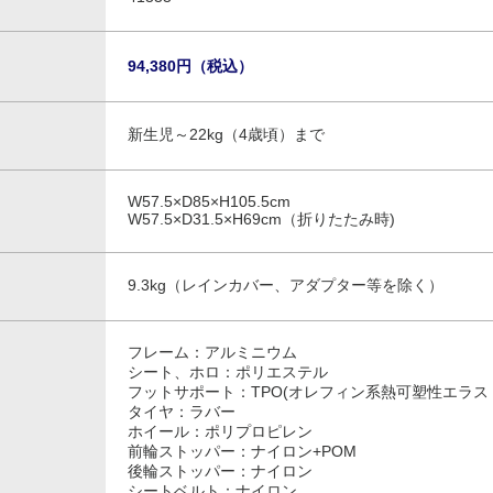
94,380円（税込）
新生児～22kg（4歳頃）まで
W57.5×D85×H105.5cm
W57.5×D31.5×H69cm（折りたたみ時)
9.3kg（レインカバー、アダプター等を除く）
フレーム：アルミニウム
シート、ホロ：ポリエステル
フットサポート：TPO(オレフィン系熱可塑性エラス
タイヤ：ラバー
ホイール：ポリプロピレン
前輪ストッパー：ナイロン+POM
後輪ストッパー：ナイロン
シートベルト：ナイロン