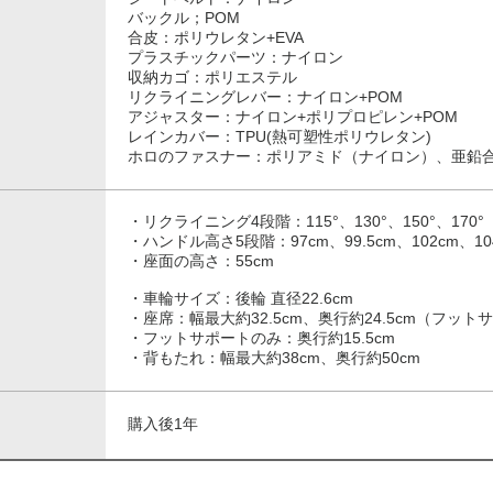
バックル；POM
合皮：ポリウレタン+EVA
プラスチックパーツ：ナイロン
収納カゴ：ポリエステル
リクライニングレバー：ナイロン+POM
アジャスター：ナイロン+ポリプロピレン+POM
レインカバー：TPU(熱可塑性ポリウレタン)
ホロのファスナー：ポリアミド（ナイロン）、亜鉛
・リクライニング4段階：115°、130°、150°、170°
・ハンドル高さ5段階：97cm、99.5cm、102cm、104
・座面の高さ：55cm
・車輪サイズ：後輪 直径22.6cm
・座席：幅最大約32.5cm、奥行約24.5cm（フッ
・フットサポートのみ：奥行約15.5cm
・背もたれ：幅最大約38cm、奥行約50cm
購入後1年