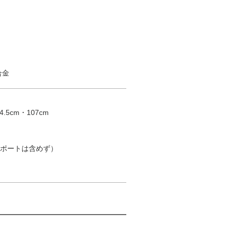
合金
.5cm・107cm
トサポートは含めず）