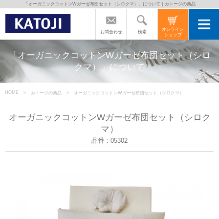
「オーガニックコットンWガーゼ布団セット（シロクマ）」について｜カトージの商品
トップページ
オンライン
検索
お問合わせ
ショップ
カトージの商品
「オーガニックコットンWガーゼ布団セット（シロ
クマ）」について
カトージについて
HOME
カトージの商品
オーガニックコットンWガーゼ布団セット（シロクマ）
商品をご愛用の方へ
オーガニックコットンWガーゼ布団セット（シロク
マ）
品番：05302
よくあるご質問
直営店のご案内
会社案内