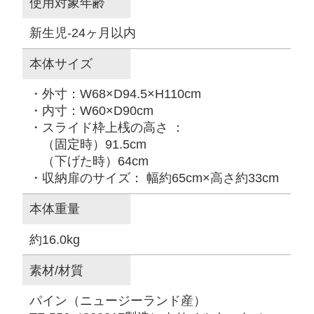
使用対象年齢
新生児-24ヶ月以内
本体サイズ
・外寸：W68×D94.5×H110cm
・内寸：W60×D90cm
・スライド枠上桟の高さ ：
（固定時）91.5cm
（下げた時）64cm
・収納扉のサイズ： 幅約65cm×高さ約33cm
本体重量
約16.0kg
素材/材質
パイン（ニュージーランド産）