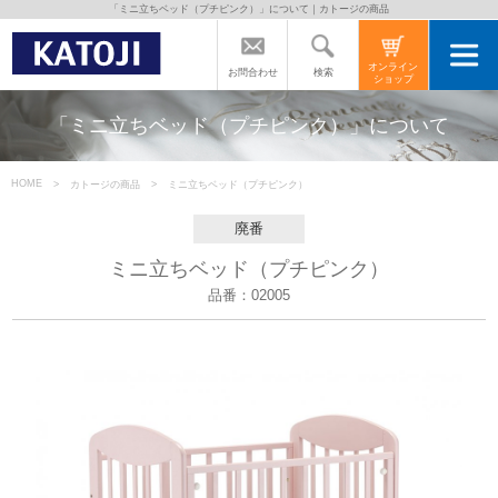
「ミニ立ちベッド（プチピンク）」について｜カトージの商品
トップページ
オンライン
検索
お問合わせ
ショップ
カトージの商品
「ミニ立ちベッド（プチピンク）」について
カトージについて
HOME
カトージの商品
ミニ立ちベッド（プチピンク）
廃番
商品をご愛用の方へ
ミニ立ちベッド（プチピンク）
品番：02005
よくあるご質問
直営店のご案内
会社案内