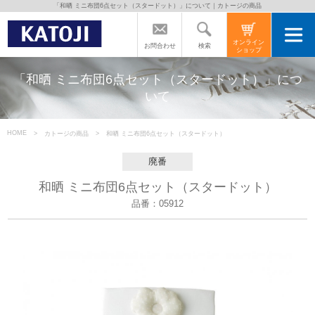
「和晒 ミニ布団6点セット（スタードット）」について｜カトージの商品
トップページ
オンライン
検索
お問合わせ
ショップ
カトージの商品
「和晒 ミニ布団6点セット（スタードット）」につ
いて
カトージについて
HOME
カトージの商品
和晒 ミニ布団6点セット（スタードット）
商品をご愛用の方へ
廃番
和晒 ミニ布団6点セット（スタードット）
よくあるご質問
品番：05912
直営店のご案内
会社案内