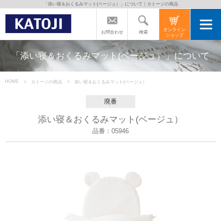
「添い寝＆おくるみマット(ベージュ）」について｜カトージの商品
トップページ
オンライン
検索
お問合わせ
ショップ
カトージの商品
「添い寝＆おくるみマット(ベージュ）」について
カトージについて
HOME
カトージの商品
添い寝＆おくるみマット(ベージュ）
廃番
商品をご愛用の方へ
添い寝＆おくるみマット(ベージュ）
品番：05946
よくあるご質問
直営店のご案内
会社案内