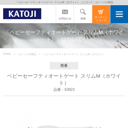
「ベビーセーフティオートゲート スリムM（ホワイト）」について｜カトージの商品
トップページ
オンライン
検索
お問合わせ
ショップ
カトージの商品
「ベビーセーフティオートゲート スリムM（ホワイ
ト）」について
カトージについて
HOME
カトージの商品
ベビーセーフティオートゲート スリムM（ホワイト）
商品をご愛用の方へ
廃番
ベビーセーフティオートゲート スリムM（ホワイ
ト）
よくあるご質問
品番：63923
直営店のご案内
会社案内