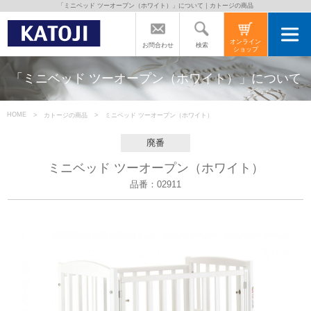
「ミニベッド ツーオープン（ホワイト）」について｜カトージの商品
トップページ
オンライン
検索
お問合わせ
ショップ
カトージの商品
「ミニベッド ツーオープン（ホワイト）」について
カトージについて
HOME
カトージの商品
ミニベッド ツーオープン（ホワイト）
廃番
商品をご愛用の方へ
ミニベッド ツーオープン（ホワイト）
品番：02911
よくあるご質問
直営店のご案内
会社案内