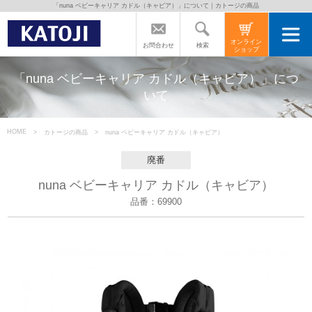
「nuna ベビーキャリア カドル（キャビア）」について｜カトージの商品
トップページ
オンライン
検索
お問合わせ
ショップ
カトージの商品
「nuna ベビーキャリア カドル（キャビア）」につ
いて
カトージについて
HOME
カトージの商品
nuna ベビーキャリア カドル（キャビア）
商品をご愛用の方へ
廃番
nuna ベビーキャリア カドル（キャビア）
よくあるご質問
品番：69900
直営店のご案内
会社案内