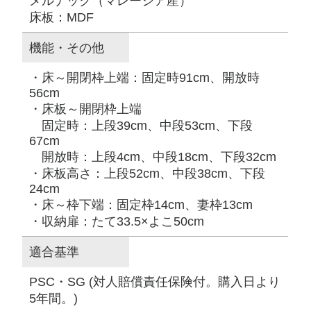
メルナック（マレーシア産）
床板：MDF
機能・その他
・床～開閉枠上端：固定時91cm、開放時
56cm
・床板～開閉枠上端
固定時：上段39cm、中段53cm、下段
67cm
開放時：上段4cm、中段18cm、下段32cm
・床板高さ：上段52cm、中段38cm、下段
24cm
・床～枠下端：固定枠14cm、妻枠13cm
・収納扉：たて33.5×よこ50cm
適合基準
PSC・SG (対人賠償責任保険付。購入日より
5年間。)