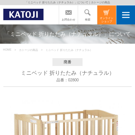
「ミニベッド 折りたたみ（ナチュラル）」について｜カトージの商品
トップページ
オンライン
検索
お問合わせ
ショップ
カトージの商品
「ミニベッド 折りたたみ（ナチュラル）」について
カトージについて
HOME
カトージの商品
ミニベッド 折りたたみ（ナチュラル）
廃番
商品をご愛用の方へ
ミニベッド 折りたたみ（ナチュラル）
品番：02800
よくあるご質問
直営店のご案内
会社案内