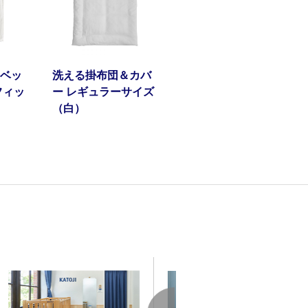
ベッ
洗える掛布団＆カバ
フィッ
ー レギュラーサイズ
（白）