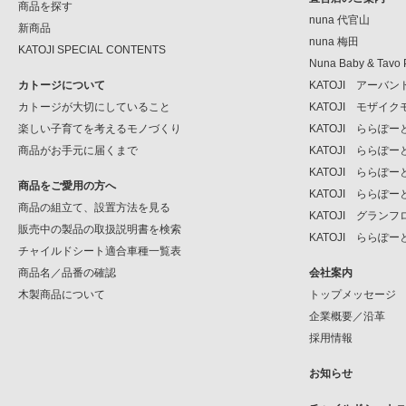
商品を探す
nuna 代官山
新商品
nuna 梅田
KATOJI SPECIAL CONTENTS
Nuna Baby & Tavo 
カトージについて
KATOJI アーバ
カトージが大切にしていること
KATOJI モザイ
楽しい子育てを考えるモノづくり
KATOJI ららぽ
商品がお手元に届くまで
KATOJI ららぽ
KATOJI ららぽー
商品をご愛用の方へ
KATOJI ららぽー
商品の組立て、設置方法を見る
KATOJI グラン
販売中の製品の取扱説明書を検索
KATOJI ららぽー
チャイルドシート適合車種一覧表
商品名／品番の確認
会社案内
木製商品について
トップメッセージ
企業概要／沿革
採用情報
お知らせ