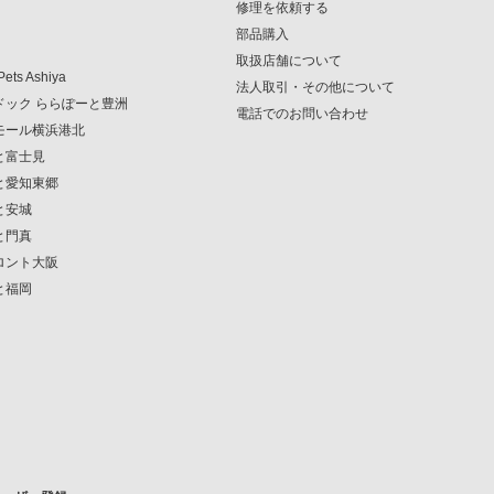
修理を依頼する
部品購入
取扱店舗について
Pets Ashiya
法人取引・その他について
ンドック ららぽーと豊洲
電話でのお問い合わせ
クモール横浜港北
ーと富士見
ーと愛知東郷
と安城
と門真
フロント大阪
と福岡