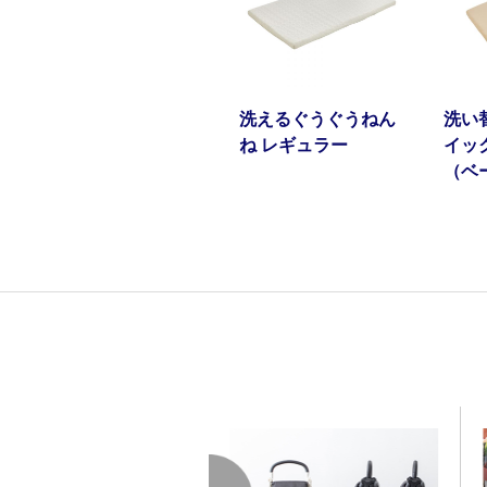
洗えるぐうぐうねん
洗い
ね レギュラー
イッ
（ベ