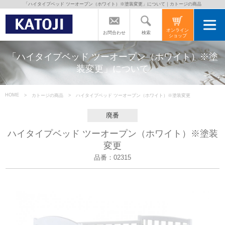
「ハイタイプベッド ツーオープン（ホワイト）※塗装変更」について｜カトージの商品
トップページ
オンライン
検索
お問合わせ
ショップ
カトージの商品
「ハイタイプベッド ツーオープン（ホワイト）※塗
装変更」について
カトージについて
HOME
カトージの商品
ハイタイプベッド ツーオープン（ホワイト）※塗装変更
商品をご愛用の方へ
廃番
ハイタイプベッド ツーオープン（ホワイト）※塗装
変更
よくあるご質問
品番：02315
直営店のご案内
会社案内