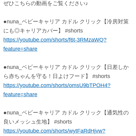
ぜひこちらの動画をご覧ください♪
お問い合わせ
●nuna_ベビーキャリア カドル クリック【冷房対策
にも◎キャリアカバー】 #shorts
お知らせ
https://youtube.com/shorts/f6t-3RMzaWQ?
feature=share
チャイルドシートユーザー登録
●nuna_ベビーキャリア カドル クリック【日差しか
ママコラボ
ら赤ちゃんを守る！日よけフード】 #shorts
https://youtube.com/shorts/omsU9bTPOH4?
KATOJI TV
feature=share
このサイトについて
●nuna_ベビーキャリア カドル クリック【通気性の
良いメッシュ生地】 #shorts
プライバシーポリシー
https://youtube.com/shorts/wytFaRdHjvw?