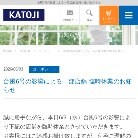
台風6号の影響による一部店舗 臨時休業のお知らせ
トップページ
オンライン
検索
お問合わせ
ショップ
カトージの商品
お知らせ
カトージについて
HOME
お知らせ
コーポレート
台風6号の影響による一部店舗 臨時休業のお知らせ
商品をご愛用の方へ
2026/06/03
コーポレート
台風6号の影響による一部店舗 臨時休業のお知
らせ
よくあるご質問
直営店のご案内
誠に勝手ながら、本日6/3（水）台風6号の影響によ
り下記の店舗を臨時休業とさせていただきます。
会社案内
お客様にはご迷惑お掛け致しますが、何卒ご理解の