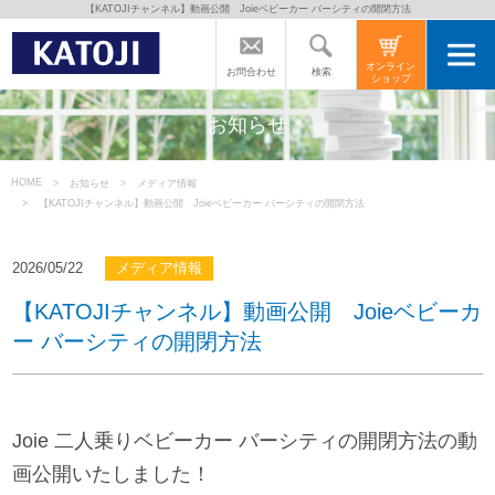
【KATOJIチャンネル】動画公開 Joieベビーカー バーシティの開閉方法
トップページ
オンライン
検索
お問合わせ
ショップ
カトージの商品
お知らせ
カトージについて
HOME
お知らせ
メディア情報
【KATOJIチャンネル】動画公開 Joieベビーカー バーシティの開閉方法
商品をご愛用の方へ
2026/05/22
メディア情報
【KATOJIチャンネル】動画公開 Joieベビーカ
よくあるご質問
ー バーシティの開閉方法
直営店のご案内
Joie 二人乗りベビーカー バーシティの開閉方法の動
会社案内
画公開いたしました！