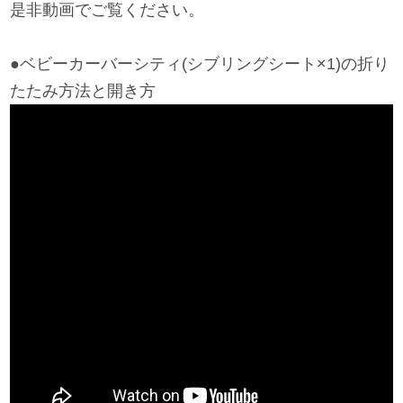
是非動画でご覧ください。
お問い合わせ
●ベビーカーバーシティ(シブリングシート×1)の折り
たたみ方法と開き方
お知らせ
チャイルドシートユーザー登録
ママコラボ
KATOJI TV
このサイトについて
プライバシーポリシー