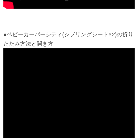
サイトマップ
オフィシャルFacebook
●ベビーカーバーシティ(シブリングシート×2)の折り
たたみ方法と開き方
オフィシャルInstagram
× 閉じる