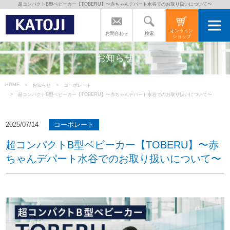
超コンパクトB型ベビーカー【TOBERU】〜赤ちゃんデパート水谷でのお取り扱いについて〜
トップページ
オンライン
検索
お問合わせ
ショップ
カトージの商品
お知らせ
カトージについて
HOME
お知らせ
コーポレート
超コンパクトB型ベビーカー【TOBERU】〜赤ちゃんデパート水谷でのお取り扱いについて〜
商品をご愛用の方へ
2025/07/14
コーポレート
超コンパクトB型ベビーカー【TOBERU】〜赤
よくあるご質問
ちゃんデパート水谷でのお取り扱いについて〜
直営店のご案内
会社案内