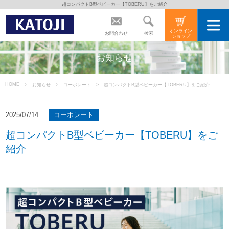
超コンパクトB型ベビーカー【TOBERU】をご紹介
トップページ
オンライン
検索
お問合わせ
ショップ
カトージの商品
お知らせ
カトージについて
HOME
お知らせ
コーポレート
超コンパクトB型ベビーカー【TOBERU】をご紹介
商品をご愛用の方へ
2025/07/14
コーポレート
超コンパクトB型ベビーカー【TOBERU】をご
紹介
よくあるご質問
直営店のご案内
会社案内