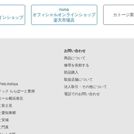
nuna
オフィシャルオンラインショップ
カトージ業
インショップ
楽天市場店
お問い合わせ
商品について
修理を依頼する
部品購入
取扱店舗について
Pets Ashiya
法人取引・その他について
ンドック ららぽーと豊洲
電話でのお問い合わせ
クモール横浜港北
ーと富士見
ーと愛知東郷
と安城
と門真