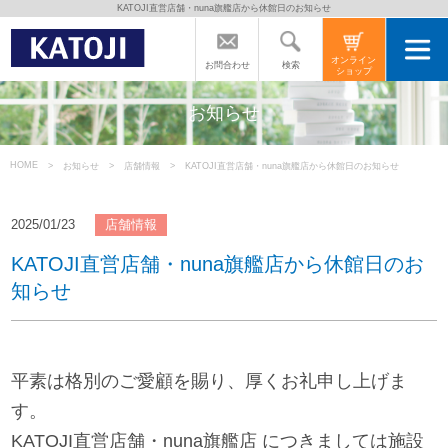
KATOJI直営店舗・nuna旗艦店から休館日のお知らせ
トップページ
オンライン
検索
お問合わせ
ショップ
カトージの商品
お知らせ
カトージについて
HOME
お知らせ
店舗情報
KATOJI直営店舗・nuna旗艦店から休館日のお知らせ
商品をご愛用の方へ
2025/01/23
店舗情報
KATOJI直営店舗・nuna旗艦店から休館日のお
知らせ
よくあるご質問
直営店のご案内
平素は格別のご愛顧を賜り、厚くお礼申し上げま
す。
会社案内
KATOJI直営店舗・nuna旗艦店 につきましては施設