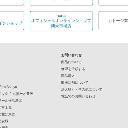
nuna
オフィシャルオンラインショップ
カトージ業
インショップ
楽天市場店
お問い合わせ
商品について
修理を依頼する
部品購入
取扱店舗について
Pets Ashiya
法人取引・その他について
ンドック ららぽーと豊洲
電話でのお問い合わせ
クモール横浜港北
ーと富士見
ーと愛知東郷
と安城