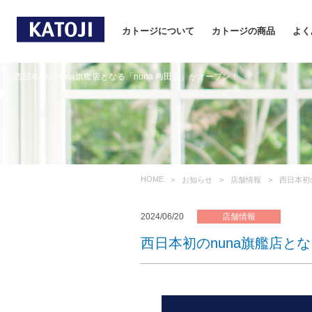
カトージについて
カトージの商品
よく
西日本初のnuna旗艦店となる「nuna 梅田店」がオープン！
HOME
お知らせ
店舗情報
西日本初
2024/06/20
店舗情報
西日本初のnuna旗艦店とな