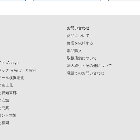
お問い合わせ
商品について
修理を依頼する
部品購入
取扱店舗について
Pets Ashiya
法人取引・その他について
ンドック ららぽーと豊洲
電話でのお問い合わせ
クモール横浜港北
ーと富士見
ーと愛知東郷
と安城
と門真
フロント大阪
と福岡