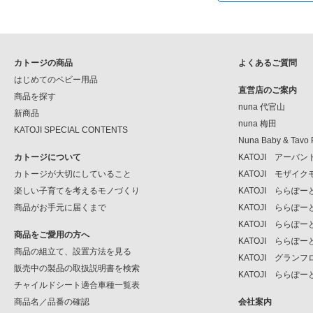
カトージの商品
よくあるご質問
はじめてのベビー用品
直営店のご案内
商品を探す
nuna 代官山
新商品
nuna 梅田
KATOJI SPECIAL CONTENTS
Nuna Baby & Tavo 
カトージについて
KATOJI アーバ
カトージが大切にしていること
KATOJI モザイ
楽しい子育てを考えるモノづくり
KATOJI ららぽ
商品がお手元に届くまで
KATOJI ららぽ
KATOJI ららぽー
商品をご愛用の方へ
KATOJI ららぽー
商品の組立て、設置方法を見る
KATOJI グラン
販売中の製品の取扱説明書を検索
KATOJI ららぽー
チャイルドシート適合車種一覧表
商品名／品番の確認
会社案内