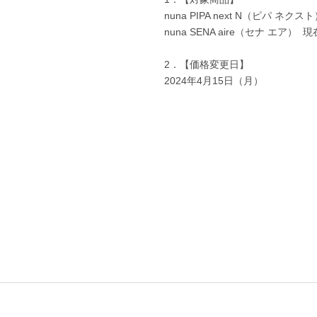
nuna PIPA next
N
（ピパ ネクス
nuna SENA aire（セナ エア）
現
2
．【価格変更日】
2024
年
4
月
15
日（月）