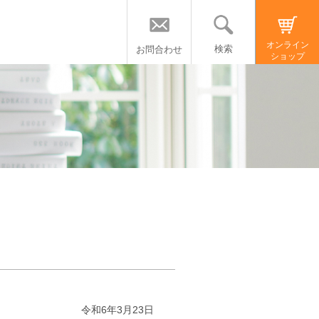
オンライン
検索
お問合わせ
ショップ
令和
6
年
3
月
23
日