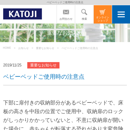
ベビーベッドご使用時の注意点
トップページ
オンライン
検索
お問合わせ
ショップ
カトージの商品
重要なお知らせ
カトージについて
HOME
お知らせ
重要なお知らせ
ベビーベッドご使用時の注意点
商品をご愛用の方へ
2019/11/25
重要なお知らせ
ベビーベッドご使用時の注意点
よくあるご質問
下部に扉付きの収納部分があるベビーベッドで、床
直営店のご案内
板の高さを中段の位置でご使用中、収納扉のロック
がしっかりかかっていないと、不意に収納扉が開い
会社案内
た場合に、赤ちゃんが転落する恐れがあり大変危険